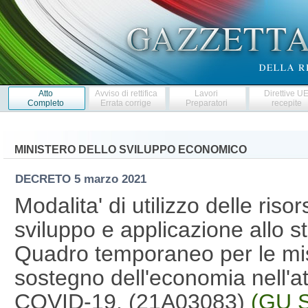
Atto
Avviso di rettifica
Lavori
Direttive U
Completo
Errata corrige
Preparatori
recepite
MINISTERO DELLO SVILUPPO ECONOMICO
DECRETO
5 marzo 2021
Modalita' di utilizzo delle riso
sviluppo e applicazione allo s
Quadro temporaneo per le misu
sostegno dell'economia nell'a
COVID-19. (21A03083)
(GU S