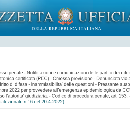
cesso penale - Notificazioni e comunicazioni delle parti o dei difen
ttronica certificata (PEC) - Omessa previsione - Denunciata viol
itto di difesa - Inammissibilita' delle questioni - Pressante ausp
dicembre 2022 per provvedere all'emergenza epidemiologica da COV
so l'autorita' giudiziaria. - Codice di procedura penale, art. 153. 
tituzionale n.16 del 20-4-2022)