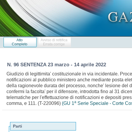
Atto
Avviso di rettifica
Completo
Errata corrige
N. 96 SENTENZA 23 marzo - 14 aprile 2022
Giudizio di legittimita' costituzionale in via incidentale. Pro
notificazioni al pubblico ministero anche mediante posta ele
della ragionevole durata del processo, nonche' lesione del dir
confermi la facolta' per il difensore, introdotta fino al 31 
telematiche per l'effettuazione di notificazioni e depositi pres
a
comma, e 111. (T-220096)
(GU 1
Serie Speciale - Corte Cos