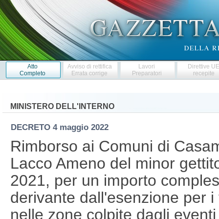
Atto
Avviso di rettifica
Lavori
Direttive U
Completo
Errata corrige
Preparatori
recepite
MINISTERO DELL'INTERNO
DECRETO
4 maggio 2022
Rimborso ai Comuni di Casami
Lacco Ameno del minor gettito d
2021, per un importo comples
derivante dall'esenzione per i f
nelle zone colpite dagli eventi s