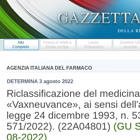
Atto
Avviso di rettifica
Lavori
Direttive U
Completo
Errata corrige
Preparatori
recepite
AGENZIA ITALIANA DEL FARMACO
DETERMINA
3 agosto 2022
Riclassificazione del medicin
«Vaxneuvance», ai sensi dell'
legge 24 dicembre 1993, n. 5
571/2022). (22A04801)
(GU S
08-2022)