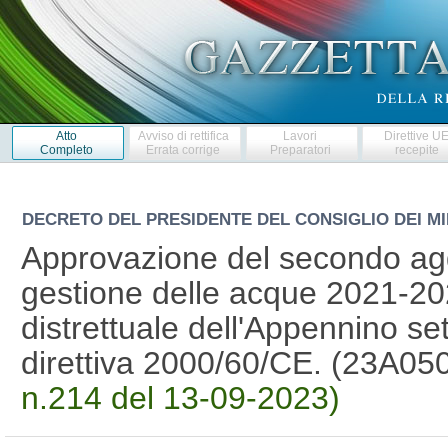
Atto
Avviso di rettifica
Lavori
Direttive U
Completo
Errata corrige
Preparatori
recepite
DECRETO DEL PRESIDENTE DEL CONSIGLIO DEI MI
Approvazione del secondo ag
gestione delle acque 2021-2027
distrettuale dell'Appennino set
direttiva 2000/60/CE. (23A05
n.214 del 13-09-2023)