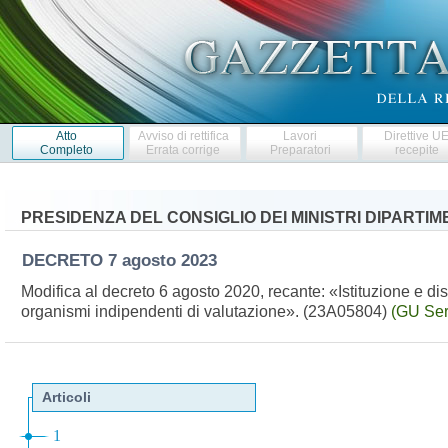
Atto
Avviso di rettifica
Lavori
Direttive U
Completo
Errata corrige
Preparatori
recepite
PRESIDENZA DEL CONSIGLIO DEI MINISTRI DIPARTI
DECRETO
7 agosto 2023
Modifica al decreto 6 agosto 2020, recante: «Istituzione e di
organismi indipendenti di valutazione». (23A05804)
(GU Ser