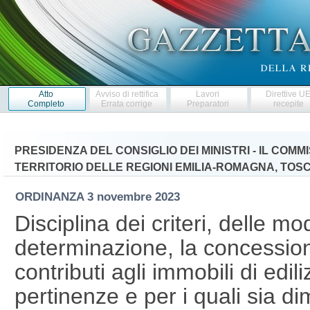
Atto
Avviso di rettifica
Lavori
Direttive U
Completo
Errata corrige
Preparatori
recepite
PRESIDENZA DEL CONSIGLIO DEI MINISTRI - IL CO
TERRITORIO DELLE REGIONI EMILIA-ROMAGNA, TO
ORDINANZA
3 novembre 2023
Disciplina dei criteri, delle mod
determinazione, la concession
contributi agli immobili di edili
pertinenze e per i quali sia di