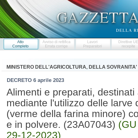
Atto
Avviso di rettifica
Lavori
Direttive U
Completo
Errata corrige
Preparatori
recepite
MINISTERO DELL'AGRICOLTURA, DELLA SOVRANITA'
DECRETO
6 aprile 2023
Alimenti e preparati, destinat
mediante l'utilizzo delle larve
(verme della farina minore) co
e in polvere. (23A07043)
(GU 
29-12-2023)