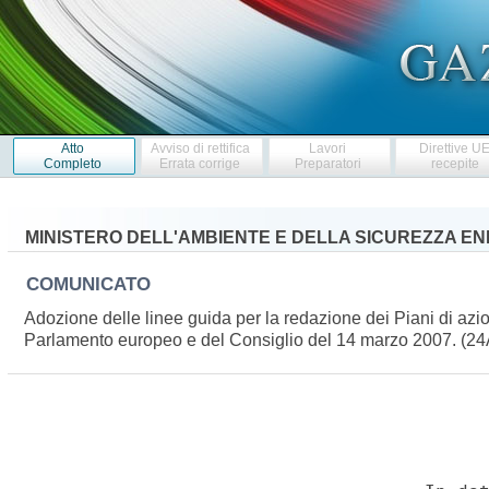
Atto
Avviso di rettifica
Lavori
Direttive U
Completo
Errata corrige
Preparatori
recepite
MINISTERO DELL'AMBIENTE E DELLA SICUREZZA E
COMUNICATO
Adozione delle linee guida per la redazione dei Piani di azion
Parlamento europeo e del Consiglio del 14 marzo 2007. (