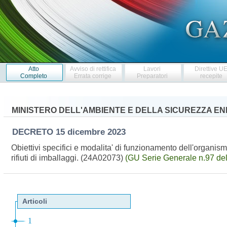
Atto
Avviso di rettifica
Lavori
Direttive U
Completo
Errata corrige
Preparatori
recepite
MINISTERO DELL'AMBIENTE E DELLA SICUREZZA E
DECRETO
15 dicembre 2023
Obiettivi specifici e modalita' di funzionamento dell'organismo
rifiuti di imballaggi. (24A02073)
(GU Serie Generale n.97 de