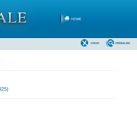
HOME
CHIUDI
PERMALINK
025)