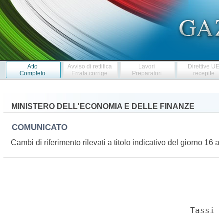
Atto
Avviso di rettifica
Lavori
Direttive U
Completo
Errata corrige
Preparatori
recepite
MINISTERO DELL'ECONOMIA E DELLE FINANZE
COMUNICATO
Cambi di riferimento rilevati a titolo indicativo del giorno 1