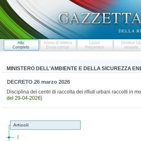
Atto
Avviso di rettifica
Lavori
Direttive U
Completo
Errata corrige
Preparatori
recepite
MINISTERO DELL'AMBIENTE E DELLA SICUREZZA E
DECRETO
26 marzo 2026
Disciplina dei centri di raccolta dei rifiuti urbani raccolti in
del 29-04-2026)