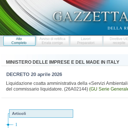
Atto
Avviso di rettifica
Lavori
Direttive U
Completo
Errata corrige
Preparatori
recepite
MINISTERO DELLE IMPRESE E DEL MADE IN ITALY
DECRETO
20 aprile 2026
Liquidazione coatta amministrativa della «Servizi Ambientali 
del commissario liquidatore. (26A02144)
(GU Serie Generale