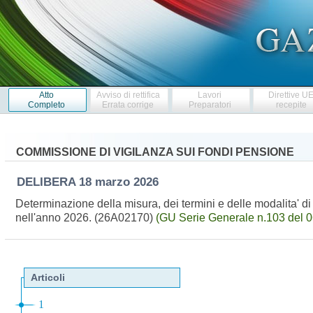
Atto
Avviso di rettifica
Lavori
Direttive U
Completo
Errata corrige
Preparatori
recepite
COMMISSIONE DI VIGILANZA SUI FONDI PENSIONE
DELIBERA
18 marzo 2026
Determinazione della misura, dei termini e delle modalita' 
nell'anno 2026. (26A02170)
(GU Serie Generale n.103 del 