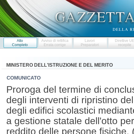
Atto
Avviso di rettifica
Lavori
Direttive U
Completo
Errata corrige
Preparatori
recepite
MINISTERO DELL'ISTRUZIONE E DEL MERITO
COMUNICATO
Proroga del termine di conclu
degli interventi di ripristino del
degli edifici scolastici mediant
a gestione statale dell'otto per
reddito delle persone fisiche