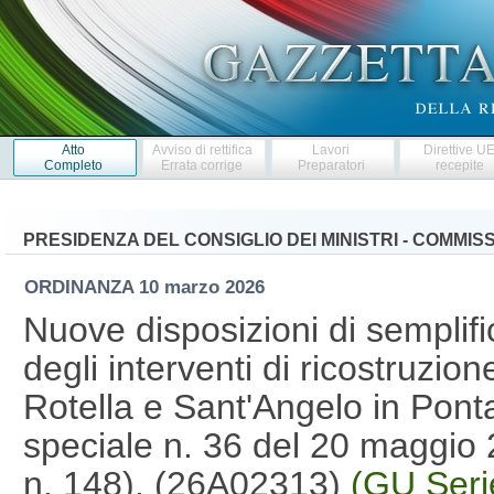
Atto
Avviso di rettifica
Lavori
Direttive U
Completo
Errata corrige
Preparatori
recepite
PRESIDENZA DEL CONSIGLIO DEI MINISTRI - COMMI
ORDINANZA
10 marzo 2026
Nuove disposizioni di semplifi
degli interventi di ricostruzio
Rotella e Sant'Angelo in Pont
speciale n. 36 del 20 maggio
n. 148). (26A02313)
(GU Seri