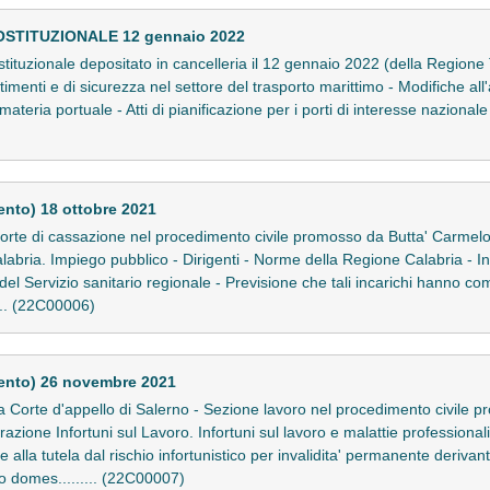
OSTITUZIONALE 12 gennaio 2022
ostituzionale depositato in cancelleria il 12 gennaio 2022 (della Regione 
timenti e di sicurezza nel settore del trasporto marittimo - Modifiche all'
in materia portuale - Atti di pianificazione per i porti di interesse nazi
nto) 18 ottobre 2021
orte di cassazione nel procedimento civile promosso da Butta' Carmelo
abria. Impiego pubblico - Dirigenti - Norme della Regione Calabria - Inca
del Servizio sanitario regionale - Previsione che tali incarichi hanno co
..... (22C00006)
ento) 26 novembre 2021
 Corte d'appello di Salerno - Sezione lavoro nel procedimento civile
razione Infortuni sul Lavoro. Infortuni sul lavoro e malattie professionali
 alla tutela dal rischio infortunistico per invalidita' permanente derivan
o domes......... (22C00007)