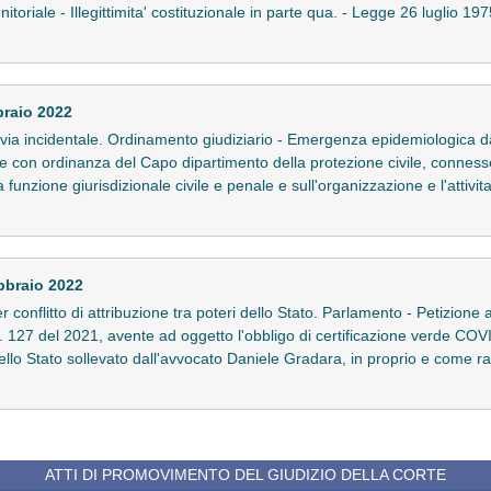
itoriale - Illegittimita' costituzionale in parte qua. - Legge 26 luglio 197
braio 2022
e in via incidentale. Ordinamento giudiziario - Emergenza epidemiologica
i e con ordinanza del Capo dipartimento della protezione civile, connesse
funzione giurisdizionale civile e penale e sull'organizzazione e l'attivita'
bbraio 2022
er conflitto di attribuzione tra poteri dello Stato. Parlamento - Petizione
. 127 del 2021, avente ad oggetto l'obbligo di certificazione verde CO
i dello Stato sollevato dall'avvocato Daniele Gradara, in proprio e come r
ATTI DI PROMOVIMENTO DEL GIUDIZIO DELLA CORTE