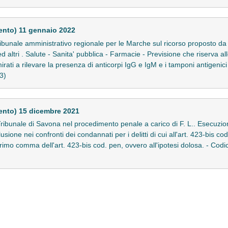
ento) 11 gennaio 2022
ibunale amministrativo regionale per le Marche sul ricorso proposto d
 altri . Salute - Sanita' pubblica - Farmacie - Previsione che riserva al
irati a rilevare la presenza di anticorpi IgG e IgM e i tamponi antigenici
3)
ento) 15 dicembre 2021
ibunale di Savona nel procedimento penale a carico di F. L.. Esecuzi
sione nei confronti dei condannati per i delitti di cui all'art. 423-bis c
primo comma dell'art. 423-bis cod. pen, ovvero all'ipotesi dolosa. - Codi