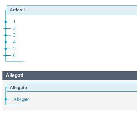
Articoli
1
2
3
4
5
6
Allegati
Allegato
Allegato