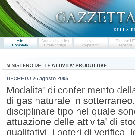
Atto
Avviso di rettifica
Lavori
Direttive U
Completo
Errata corrige
Preparatori
recepite
MINISTERO DELLE ATTIVITA' PRODUTTIVE
DECRETO
26 agosto 2005
Modalita' di conferimento del
di gas naturale in sotterraneo
disciplinare tipo nel quale son
attuazione delle attivita' di sto
qualitativi, i poteri di verific