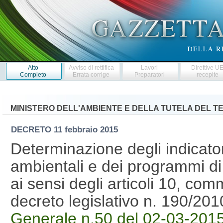
Atto
Avviso di rettifica
Lavori
Direttive U
Completo
Errata corrige
Preparatori
recepite
MINISTERO DELL'AMBIENTE E DELLA TUTELA DEL T
DECRETO
11 febbraio 2015
Determinazione degli indicator
ambientali e dei programmi di
ai sensi degli articoli 10, co
decreto legislativo n. 190/2
Generale n.50 del 02-03-201