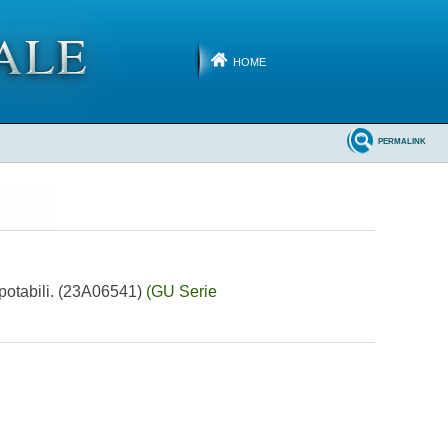
HOME
PERMALINK
ni potabili. (23A06541)
(GU Serie