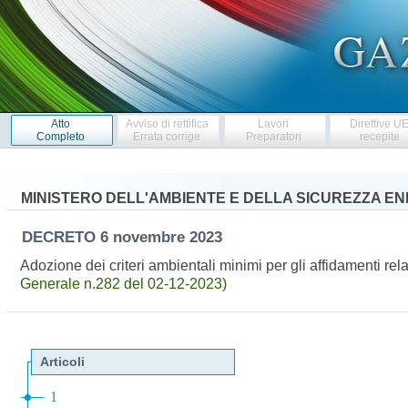
Atto
Avviso di rettifica
Lavori
Direttive U
Completo
Errata corrige
Preparatori
recepite
MINISTERO DELL'AMBIENTE E DELLA SICUREZZA E
DECRETO
6 novembre 2023
Adozione dei criteri ambientali minimi per gli affidamenti relat
Generale n.282 del 02-12-2023)