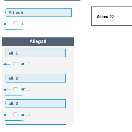
Articoli
Giorno
: 22
1
Allegati
all. 1
art. 1
all. 2
art. 1
all. 3
art. 1
all. 4