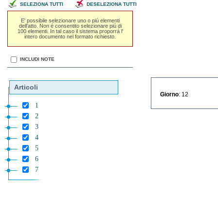
SELEZIONA TUTTI
DESELEZIONA TUTTI
E' possibile selezionare uno o piú elementi
dell'atto. Non é consentito selezionare piú di
100 elementi. In tal caso il sistema proporrá l'
intero documento nel formato richiesto.
INCLUDI NOTE
Articoli
Giorno
: 12
1
2
3
4
5
6
7