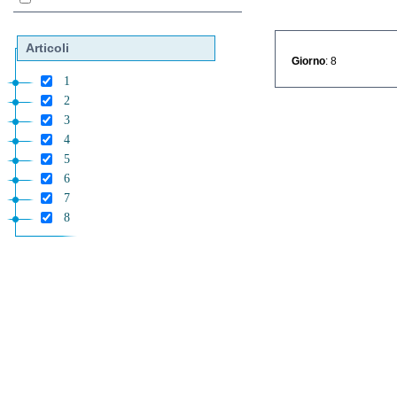
Articoli
Giorno
: 8
1
2
3
4
5
6
7
8