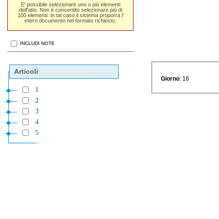
E' possibile selezionare uno o piú elementi
dell'atto. Non é consentito selezionare piú di
100 elementi. In tal caso il sistema proporrá l'
intero documento nel formato richiesto.
INCLUDI NOTE
Articoli
Giorno
: 16
1
2
3
4
5