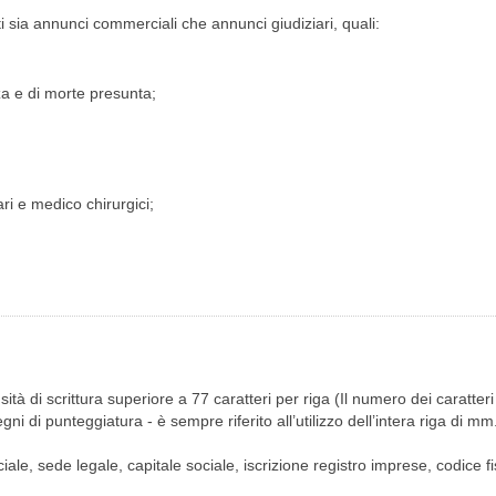
TI
i sia annunci commerciali che annunci giudiziari, quali:
za e di morte presunta;
ari e medico chirurgici;
ità di scrittura superiore a 77 caratteri per riga (Il numero dei caratt
gni di punteggiatura - è sempre riferito all’utilizzo dell’intera riga di mm
ale, sede legale, capitale sociale, iscrizione registro imprese, codice f