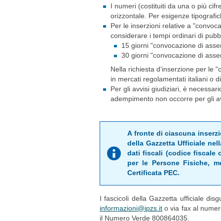
I numeri (costituiti da una o più cif
orizzontale. Per esigenze tipografi
Per le inserzioni relative a "convoc
considerare i tempi ordinari di pubb
15 giorni "convocazione di asse
30 giorni "convocazione di assem
Nella richiesta d’inserzione per le 
in mercati regolamentati italiani o d
Per gli avvisi giudiziari, è necess
adempimento non occorre per gli avvi
A fronte di ciascuna inserzi
della Gazzetta Ufficiale nel
dati fiscali (codice fiscale 
per le Persone Fisiche, me
Certificata PEC.
I fascicoli della Gazzetta ufficiale disg
informazioni@ipzs.it
o via fax al numero
il Numero Verde 800864035.