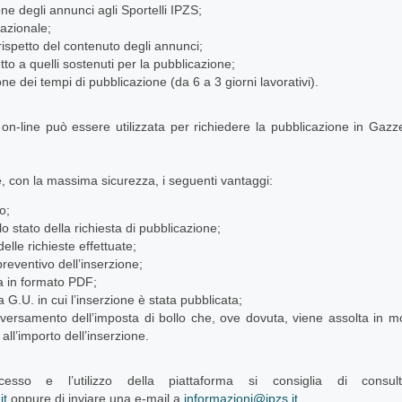
ne degli annunci agli Sportelli IPZS;
azionale;
ispetto del contenuto degli annunci;
tto a quelli sostenuti per la pubblicazione;
one dei tempi di pubblicazione (da 6 a 3 giorni lavorativi).
on-line può essere utilizzata per richiedere la pubblicazione in Gazzett
.
fre, con la massima sicurezza, i seguenti vantaggi:
o;
 stato della richiesta di pubblicazione;
delle richieste effettuate;
preventivo dell’inserzione;
ra in formato PDF;
la G.U. in cui l’inserzione è stata pubblicata;
versamento dell’imposta di bollo che, ove dovuta, viene assolta in mod
all’importo dell’inserzione.
cesso e l’utilizzo della piattaforma si consiglia di consultar
it
oppure di inviare una e-mail a
informazioni@ipzs.it