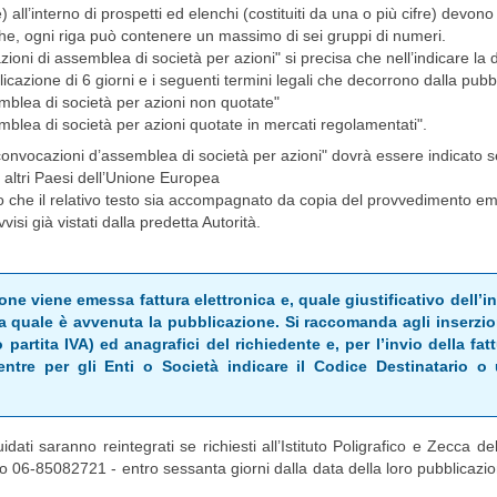
re) all’interno di prospetti ed elenchi (costituiti da una o più cifre) devo
che, ogni riga può contenere un massimo di sei gruppi di numeri.
azioni di assemblea di società per azioni" si precisa che nell’indicare l
licazione di 6 giorni e i seguenti termini legali che decorrono dalla pubb
mblea di società per azioni non quotate"
blea di società per azioni quotate in mercati regolamentati".
"convocazioni d’assemblea di società per azioni" dovrà essere indicato se
i altri Paesi dell’Unione Europea
ario che il relativo testo sia accompagnato da copia del provvedimento e
si già vistati dalla predetta Autorità.
one viene emessa fattura elettronica e, quale giustificativo dell’
la quale è avvenuta la pubblicazione. Si raccomanda agli inserzion
o partita IVA) ed anagrafici del richiedente e, per l’invio della fat
ntre per gli Enti o Società indicare il Codice Destinatario o 
uidati saranno reintegrati se richiesti all’Istituto Poligrafico e Zecca del
 06-85082721 - entro sessanta giorni dalla data della loro pubblicazion