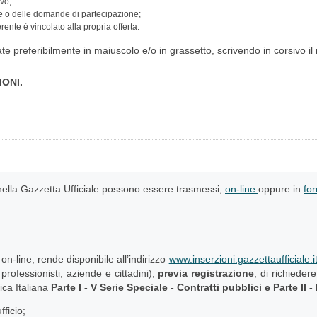
ivo;
rte o delle domande di partecipazione;
rente è vincolato alla propria offerta.
e preferibilmente in maiuscolo e/o in grassetto, scrivendo in corsivo il 
IONI.
e nella Gazzetta Ufficiale possono essere trasmessi,
on-line
oppure in
fo
 on-line, rende disponibile all’indirizzo
www.inserzioni.gazzettaufficiale.i
professionisti, aziende e cittadini),
previa registrazione
, di richieder
ica Italiana
Parte I - V Serie Speciale - Contratti pubblici e Parte II -
ficio;