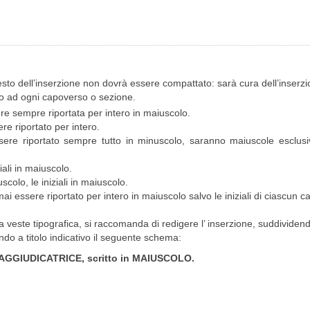
il testo dell’inserzione non dovrà essere compattato: sarà cura dell’inser
o ad ogni capoverso o sezione.
re sempre riportata per intero in maiuscolo.
re riportato per intero.
ssere riportato sempre tutto in minuscolo, saranno maiuscole esclusiv
ali in maiuscolo.
colo, le iniziali in maiuscolo.
ai essere riportato per intero in maiuscolo salvo le iniziali di ciascun 
 e la veste tipografica, si raccomanda di redigere l’ inserzione, suddivi
 a titolo indicativo il seguente schema:
AGGIUDICATRICE, scritto in MAIUSCOLO.