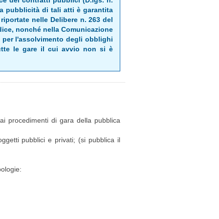
 dei contratti pubblici (D.lgs. n.
pubblicità di tali atti è garantita
riportate nelle Delibere n. 263 del
Codice, nonché nella Comunicazione
 per l'assolvimento degli obblighi
tte le gare il cui avvio non si è
 ai procedimenti di gara della pubblica
getti pubblici e privati; (si pubblica il
pologie: