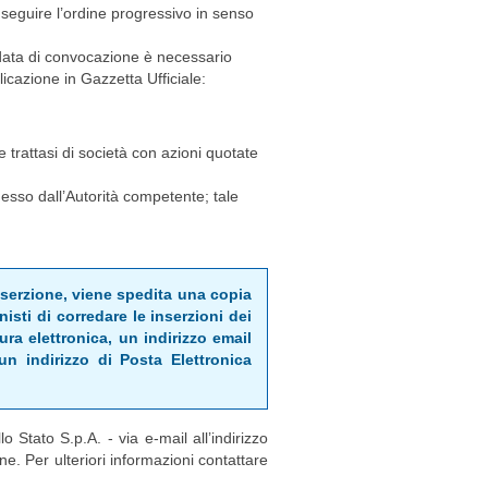
no seguire l’ordine progressivo in senso
a data di convocazione è necessario
licazione in Gazzetta Ufficiale:
 trattasi di società con azioni quotate
messo dall’Autorità competente; tale
inserzione, viene spedita una copia
isti di corredare le inserzioni dei
tura elettronica, un indirizzo email
un indirizzo di Posta Elettronica
lo Stato S.p.A. - via e-mail all’indirizzo
e. Per ulteriori informazioni contattare