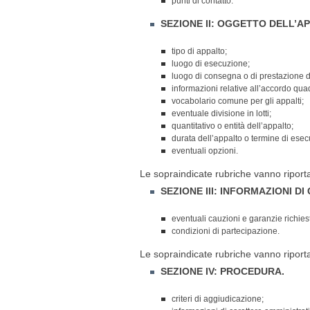
punti di contatto.
SEZIONE II: OGGETTO DELL’A
tipo di appalto;
luogo di esecuzione;
luogo di consegna o di prestazione de
informazioni relative all’accordo qua
vocabolario comune per gli appalti;
eventuale divisione in lotti;
quantitativo o entità dell’appalto;
durata dell’appalto o termine di ese
eventuali opzioni.
Le sopraindicate rubriche vanno riportat
SEZIONE III: INFORMAZIONI D
eventuali cauzioni e garanzie richies
condizioni di partecipazione.
Le sopraindicate rubriche vanno riportat
SEZIONE IV: PROCEDURA.
criteri di aggiudicazione;