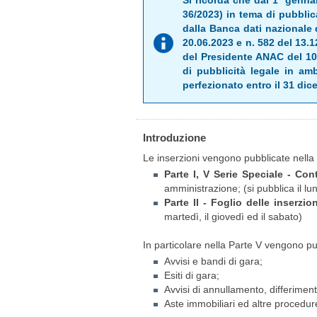
Si ricorda che dal 1º genna
GUIDA
36/2023) in tema di pubblica
dalla Banca dati nazionale 
20.06.2023 e n. 582 del 13.
del Presidente ANAC del 10.
di pubblicità legale in am
ALL'USO
perfezionato entro il 31 di
Introduzione
Le inserzioni vengono pubblicate nella 
F.A.Q.
Parte I, V Serie Speciale - Cont
amministrazione; (si pubblica il lun
Parte II - Foglio delle inserzion
martedì, il giovedì ed il sabato)
INSERZIONI
In particolare nella Parte V vengono pub
Avvisi e bandi di gara;
Esiti di gara;
Avvisi di annullamento, differiment
Aste immobiliari ed altre procedu