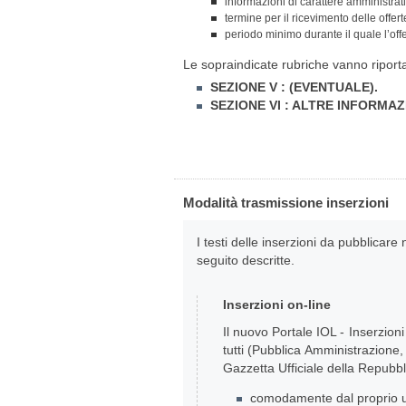
informazioni di carattere amministrat
termine per il ricevimento delle offe
periodo minimo durante il quale l’offe
Le sopraindicate rubriche vanno riportat
SEZIONE V : (EVENTUALE).
SEZIONE VI : ALTRE INFORMAZ
Modalità trasmissione inserzioni
I testi delle inserzioni da pubblicar
seguito descritte.
Inserzioni on-line
Il nuovo Portale IOL - Inserzioni
tutti (Pubblica Amministrazione, 
Gazzetta Ufficiale della Repubbl
comodamente dal proprio uf