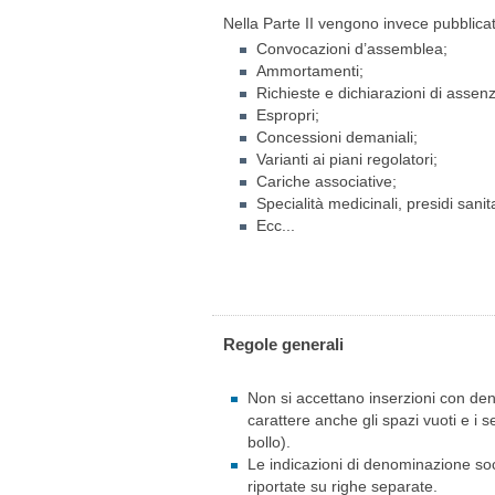
ABBONAMEN
Nella Parte II vengono invece pubblicat
Convocazioni d’assemblea;
Ammortamenti;
Richieste e dichiarazioni di assen
Espropri;
VENDITA
Concessioni demaniali;
Varianti ai piani regolatori;
Cariche associative;
Specialità medicinali, presidi sanit
Ecc...
Regole generali
Non si accettano inserzioni con dens
carattere anche gli spazi vuoti e i se
bollo).
Le indicazioni di denominazione soci
riportate su righe separate.