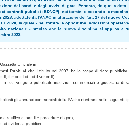
io 2024 hanno acquisito efficacia le disposizioni del nuovo Codice
zione dei bandi e degli avvisi di gara. Pertanto, da quella data la 
dei contratti pubblici (BDNCP), nei termini e secondo le modalità 
12.2023, adottate dall'ANAC in attuazione dell'art. 27 del nuovo 
01.2024, la quale - nel fornire le opportune indicazioni operative
bito nazionale - precisa che la nuova disciplina si applica a tu
cembre 2023.
Gazzetta Ufficiale in:
ratti Pubblici
che, istituita nel 2007, ha lo scopo di dare pubblicità
edì, il mercoledì ed il venerdì)
i
, in cui vengono pubblicate inserzioni commerciali o giudiziarie di sog
blicati gli annunci commerciali della PA che rientrano nelle seguenti ti
o e rettifica di bandi e procedure di gara;
re ad evidenza pubblica.