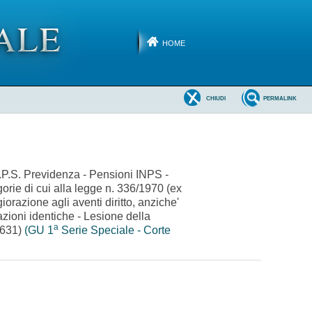
HOME
CHIUDI
PERMALINK
P.S. Previdenza - Pensioni INPS -
gorie di cui alla legge n. 336/1970 (ex
razione agli aventi diritto, anziche'
uazioni identiche - Lesione della
a
C0631)
(GU 1
Serie Speciale - Corte