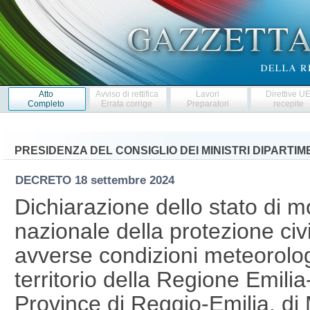
Atto
Avviso di rettifica
Lavori
Direttive U
Completo
Errata corrige
Preparatori
recepite
PRESIDENZA DEL CONSIGLIO DEI MINISTRI DIPARTI
DECRETO
18 settembre 2024
Dichiarazione dello stato di mo
nazionale della protezione civ
avverse condizioni meteorolog
territorio della Regione Emili
Province di Reggio-Emilia, di