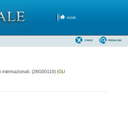
HOME
CHIUDI
PERMALINK
ati internazionali. (26G00110)
(GU