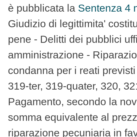
è pubblicata la
Sentenza 4 m
GUIDA
Giudizio di legittimita' costi
ALL'USO
pene - Delitti dei pubblici uff
amministrazione - Riparazio
condanna per i reati previsti
F.A.Q.
319-ter, 319-quater, 320, 32
Pagamento, secondo la novel
INSERZIONI
somma equivalente al prezzo o
riparazione pecuniaria in fa