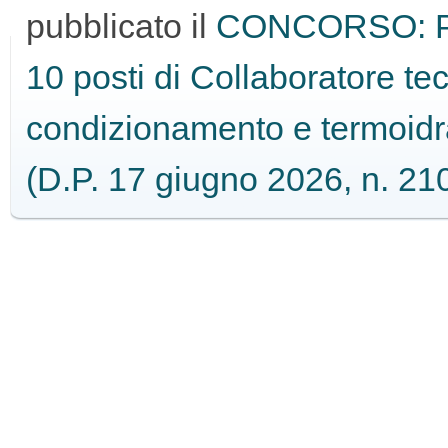
pubblicato il
CONCORSO: Pub
GUIDA
10 posti di Collaboratore tec
ALL'USO
condizionamento e termoidra
(D.P. 17 giugno 2026, n. 21
F.A.Q.
INSERZIONI