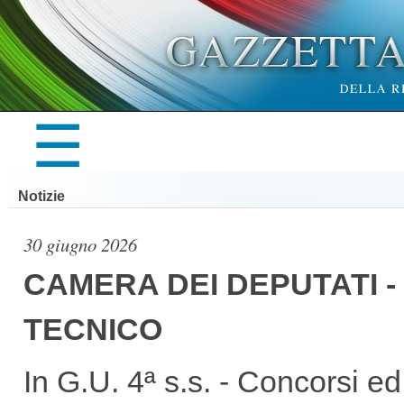
×
☰
LA
Notizie
GAZZETTA
30 giugno 2026
CAMERA DEI DEPUTATI 
TECNICO
UFFICIALE
In G.U. 4ª s.s. - Concorsi e