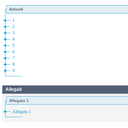
Articoli
1
2
3
4
5
6
7
8
9
Allegati
Allegato 1
Allegato 1