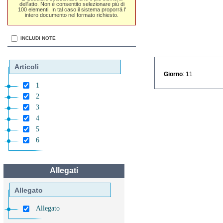
dell'atto. Non é consentito selezionare piú di
100 elementi. In tal caso il sistema proporrá l'
intero documento nel formato richiesto.
INCLUDI NOTE
Articoli
Giorno
: 11
1
2
3
4
5
6
Allegati
Allegato
Allegato