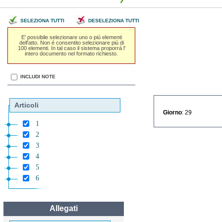
SELEZIONA TUTTI
DESELEZIONA TUTTI
E' possibile selezionare uno o piú elementi
dell'atto. Non é consentito selezionare piú di
100 elementi. In tal caso il sistema proporrá l'
intero documento nel formato richiesto.
INCLUDI NOTE
Articoli
Giorno
: 29
1
2
3
4
5
6
Allegati