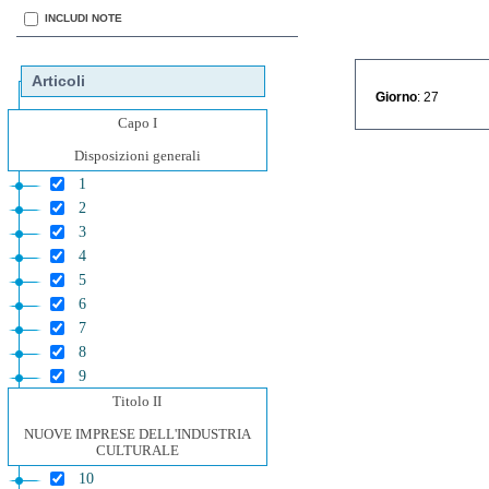
INCLUDI NOTE
Articoli
Giorno
: 27
Capo I
Disposizioni generali
1
2
3
4
5
6
7
8
9
Titolo II
NUOVE IMPRESE DELL'INDUSTRIA
CULTURALE
10