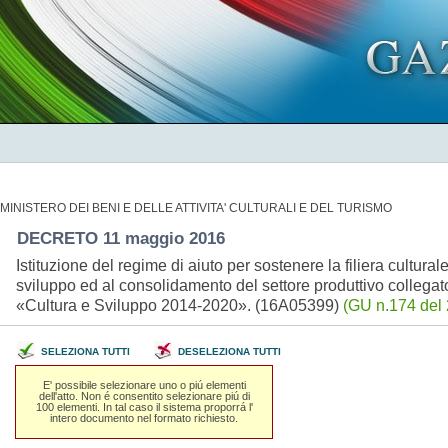
MINISTERO DEI BENI E DELLE ATTIVITA' CULTURALI E DEL TURISMO
DECRETO 11 maggio 2016
Istituzione del regime di aiuto per sostenere la filiera cultural
sviluppo ed al consolidamento del settore produttivo collegato
«Cultura e Sviluppo 2014-2020». (16A05399)
(GU n.174 del 
SELEZIONA TUTTI
DESELEZIONA TUTTI
E' possibile selezionare uno o piú elementi
dell'atto. Non é consentito selezionare piú di
100 elementi. In tal caso il sistema proporrá l'
intero documento nel formato richiesto.