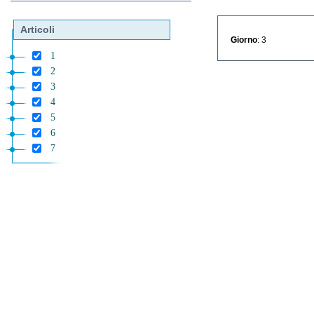
Articoli
Giorno
: 3
1
2
3
4
5
6
7