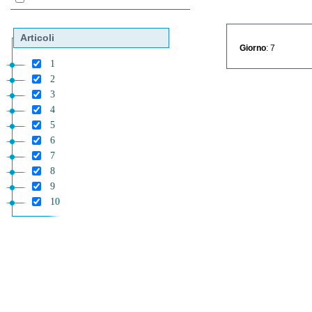
Articoli
Giorno
: 7
1
2
3
4
5
6
7
8
9
10