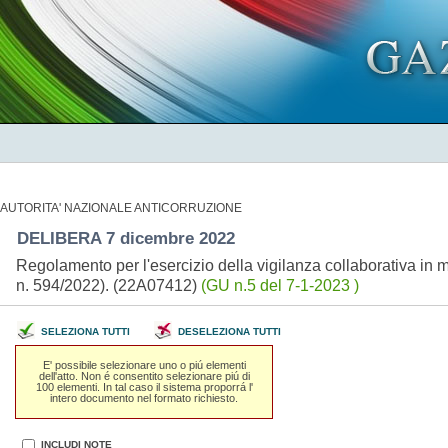
AUTORITA' NAZIONALE ANTICORRUZIONE
DELIBERA 7 dicembre 2022
Regolamento per l'esercizio della vigilanza collaborativa in m
n. 594/2022). (22A07412)
(GU n.5 del 7-1-2023 )
SELEZIONA TUTTI
DESELEZIONA TUTTI
E' possibile selezionare uno o piú elementi
dell'atto. Non é consentito selezionare piú di
100 elementi. In tal caso il sistema proporrá l'
intero documento nel formato richiesto.
INCLUDI NOTE