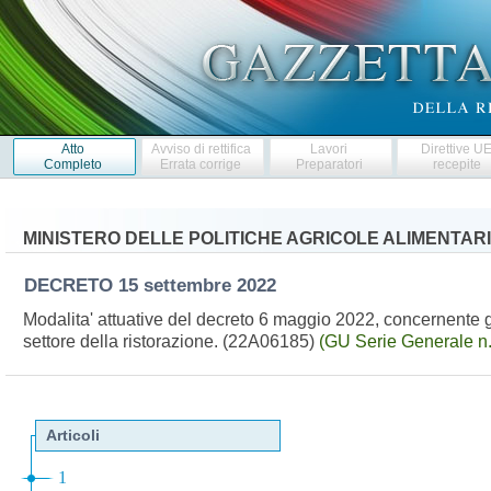
Atto
Avviso di rettifica
Lavori
Direttive U
Completo
Errata corrige
Preparatori
recepite
MINISTERO DELLE POLITICHE AGRICOLE ALIMENTARI
DECRETO
15 settembre 2022
Modalita' attuative del decreto 6 maggio 2022, concernente gli
settore della ristorazione. (22A06185)
(GU Serie Generale n