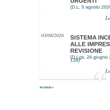
URGENTI
(
D.L. 5 agosto 202
Le
03/08/2026
SISTEMA INC
ALLE IMPRES
REVISIONE
(
D.Lgs. 26 giugno 
138
)
Le
01/08/2026
29/07/2026
Archivio »
RIFORMA
ATTIVITA' ED
DELL'ORDIN
E RICREATIV
FORENSE - 
FORMALI - D