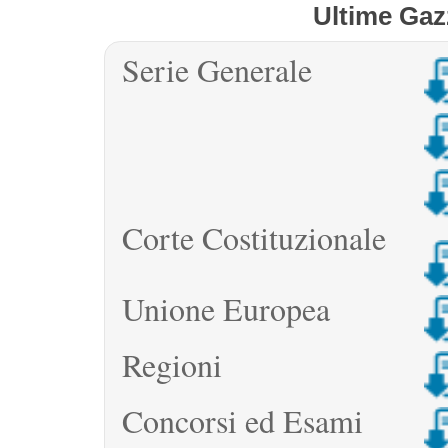
Ultime Gaz
GUIDA
Serie Generale
ALL'USO
Corte Costituzionale
F.A.Q.
Unione Europea
INSERZIONI
Regioni
Concorsi ed Esami