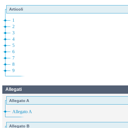
Articoli
1
2
3
4
5
6
7
8
9
Allegati
Allegato A
Allegato A
Allegato B