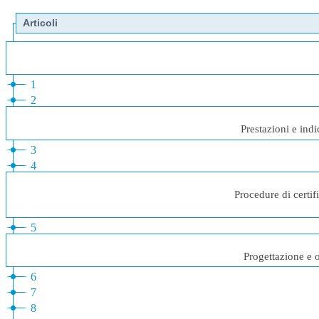
Articoli
1
2
Prestazioni e indi
3
4
Procedure di certi
5
Progettazione e o
6
7
8