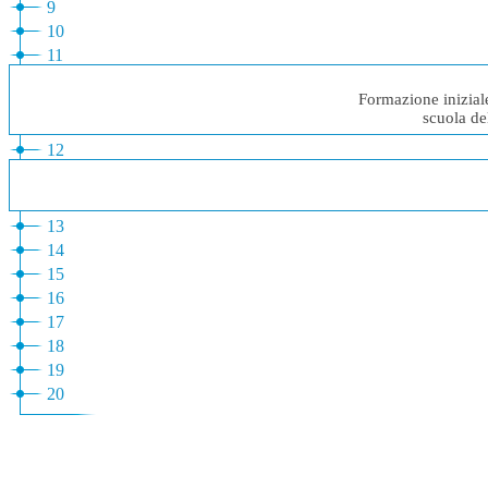
9
10
11
Formazione iniziale
scuola de
12
13
14
15
16
17
18
19
20