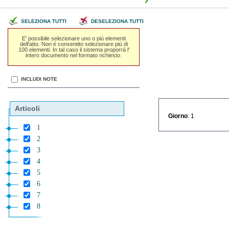
SELEZIONA TUTTI
DESELEZIONA TUTTI
E' possibile selezionare uno o piú elementi
dell'atto. Non é consentito selezionare piú di
100 elementi. In tal caso il sistema proporrá l'
intero documento nel formato richiesto.
INCLUDI NOTE
Articoli
Giorno
: 1
1
2
3
4
5
6
7
8