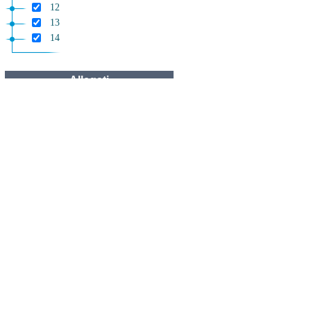
12
13
14
Allegati
Allegato I
Allegato I
Allegato II
Allegato II
Allegato III
Allegato III
Allegato IV