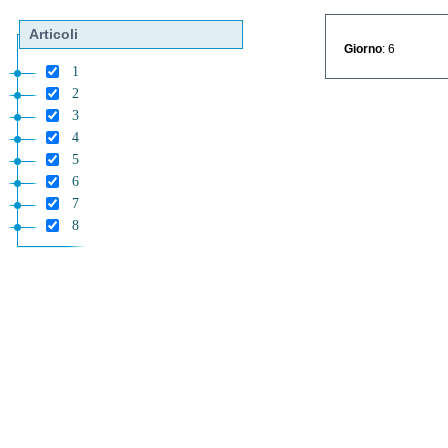
Articoli
Giorno
: 6
1
2
3
4
5
6
7
8