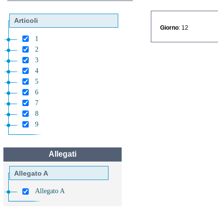
Articoli
Giorno
: 12
1
2
3
4
5
6
7
8
9
Allegati
Allegato A
Allegato A
Allegato B