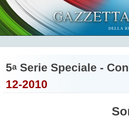
5
Serie Speciale - Cont
a
12-2010
So