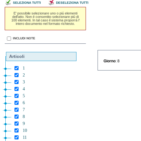
SELEZIONA TUTTI
DESELEZIONA TUTTI
E' possibile selezionare uno o piú elementi
dell'atto. Non é consentito selezionare piú di
100 elementi. In tal caso il sistema proporrá l'
intero documento nel formato richiesto.
INCLUDI NOTE
Articoli
Giorno
: 8
1
2
3
4
5
6
7
8
9
10
11