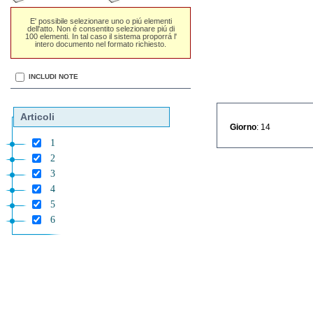
E' possibile selezionare uno o piú elementi
dell'atto. Non é consentito selezionare piú di
100 elementi. In tal caso il sistema proporrá l'
intero documento nel formato richiesto.
INCLUDI NOTE
Articoli
Giorno
: 14
1
2
3
4
5
6