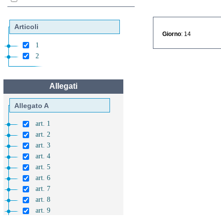
Articoli
Giorno
: 14
1
2
Allegati
Allegato A
art. 1
art. 2
art. 3
art. 4
art. 5
art. 6
art. 7
art. 8
art. 9